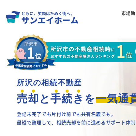
市場動
所沢の相続不動産
売
却
と
手
続
き
を
一気通
登記未完了でも片付け前でも共有名義でも。
最短で整理して、相続売却を前に進めるサポート体制