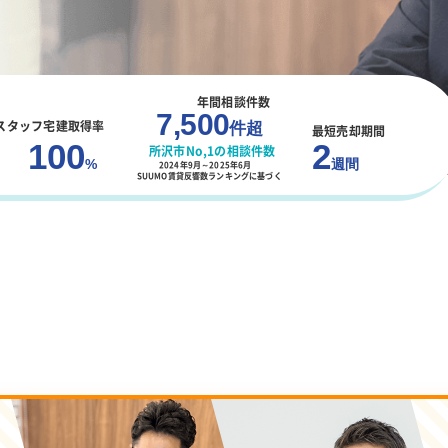
年間相談件数
7,500
スタッフ宅建取得率
件超
最短売却期間
2
100
所沢市No,1の相談件数
週間
%
2024年9月～2025年6月
SUUMO賃貸反響数ランキングに基づく