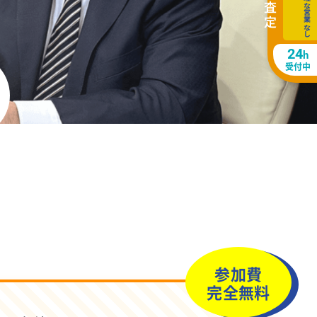
無理な営業なし
24
h
受付中
参加費
完全無料