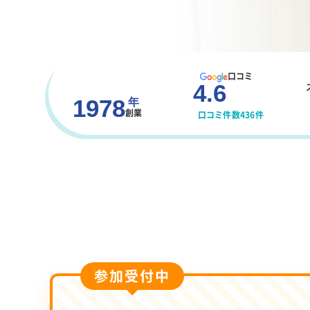
口コミ
4.6
1978
年
創業
口コミ件数436件
参加受付中